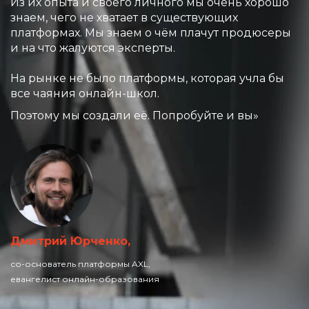
Из их опыта и своего личного мы очень хорошо
знаем, чего не хватает в существующих
платформах. Мы знаем о чём плачут продюсеры
и на что жалуются эксперты.
На рынке не было платформы, которая учла бы
все чаяния онлайн-школ.
Поэтому мы создали её. Попробуйте и вы»
Дмитрий Юрченко,
со-основатель платформы AXL,
евангелист онлайн-образования