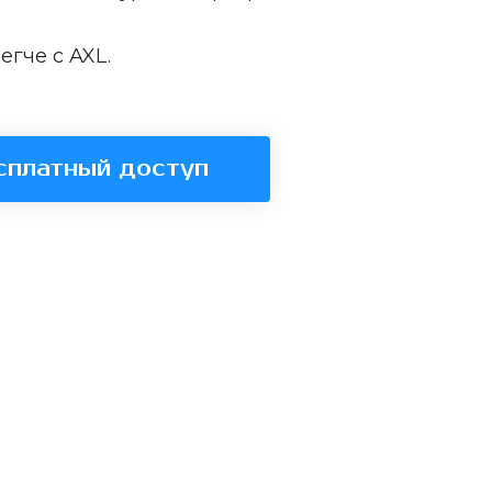
егче с AXL.
сплатный доступ